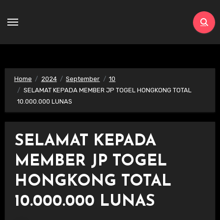
Skip
to
content
Home
2024
September
10
SELAMAT KEPADA MEMBER JP TOGEL HONGKONG TOTAL
10.000.000 LUNAS
SELAMAT KEPADA
MEMBER JP TOGEL
HONGKONG TOTAL
10.000.000 LUNAS