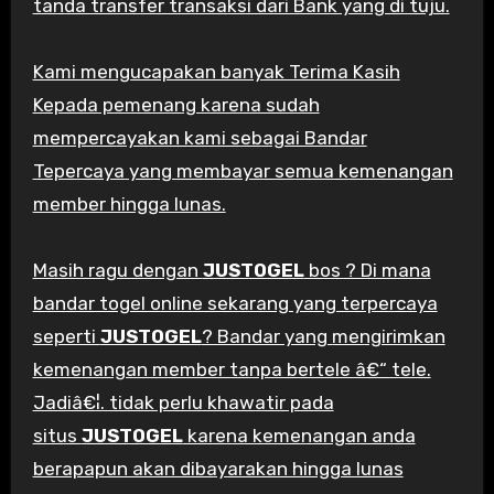
tanda transfer transaksi dari Bank yang di tuju.
Kami mengucapakan banyak Terima Kasih
Kepada pemenang karena sudah
mempercayakan kami sebagai Bandar
Tepercaya yang membayar semua kemenangan
member hingga lunas.
Masih ragu dengan
JUSTOGEL
bos ? Di mana
bandar togel online sekarang yang terpercaya
seperti
JUSTOGEL
? Bandar yang mengirimkan
kemenangan member tanpa bertele â€“ tele.
Jadiâ€¦. tidak perlu khawatir pada
situs
JUSTOGEL
karena kemenangan anda
berapapun akan dibayarakan hingga lunas