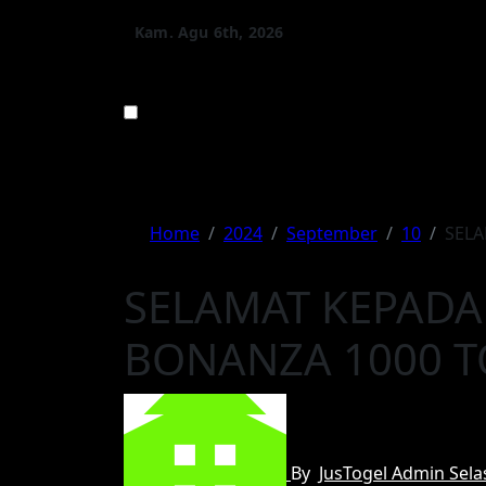
Skip
Kam. Agu 6th, 2026
to
content
Home
2024
September
10
SELA
SELAMAT KEPADA
BONANZA 1000 TO
By
JusTogel Admin
Sela