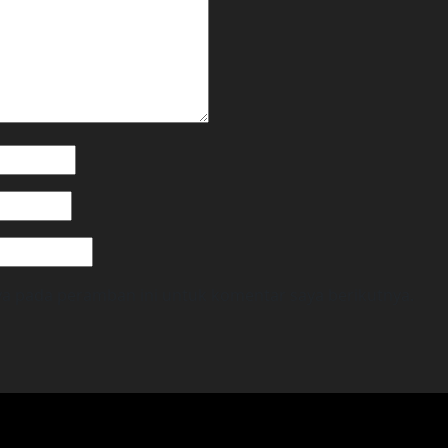
ya pada peramban ini untuk komentar saya berikutnya.