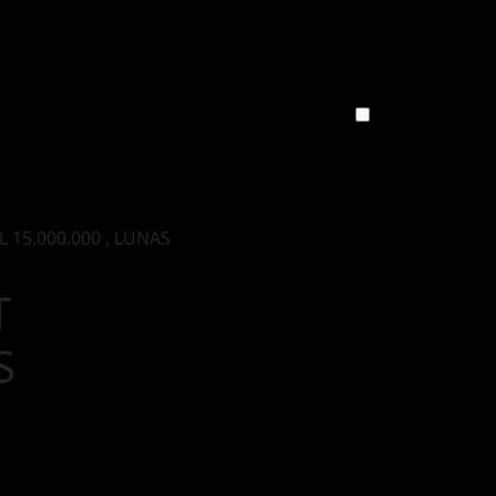
15.000.000 , LUNAS
T
S