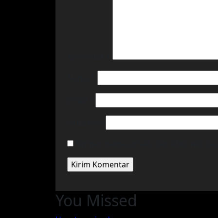
Komentar
*
Nama
*
Email
*
Situs Web
Simpan nama, email, dan situs web sa
You Missed