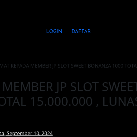
LOGIN
DAFTAR
MAT KEPADA MEMBER JP SLOT SWEET BONANZA 1000 TOTAL 
 MEMBER JP SLOT SWEE
TAL 15.000.000 , LUNA
sa, September 10, 2024