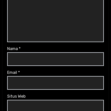
Nama
*
Email
*
Situs Web