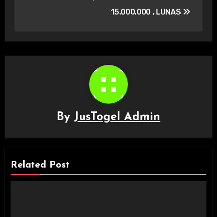
15.000.000 , LUNAS
By
JusTogel Admin
Related Post