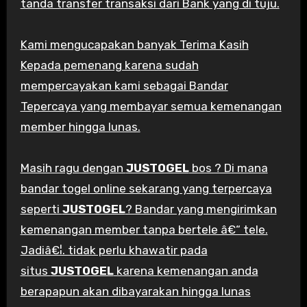
tanda transfer transaksi dari Bank yang di tuju.
Kami mengucapakan banyak Terima Kasih
Kepada pemenang karena sudah
mempercayakan kami sebagai Bandar
Tepercaya yang membayar semua kemenangan
member hingga lunas.
Masih ragu dengan
JUSTOGEL
bos ? Di mana
bandar togel online sekarang yang terpercaya
seperti
JUSTOGEL
? Bandar yang mengirimkan
kemenangan member tanpa bertele â€“ tele.
Jadiâ€¦. tidak perlu khawatir pada
situs
JUSTOGEL
karena kemenangan anda
berapapun akan dibayarakan hingga lunas