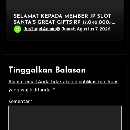
SELAMAT KEPADA MEMBER JP SLOT
SANTA’S GREAT GIFTS RP 17.046.000,-
LUNAS
JusTogel Admin
Jumat, Agustus 7, 2026
Tinggalkan Balasan
Alamat email Anda tidak akan dipublikasikan.
Ruas
yang wajib ditandai
*
Komentar
*