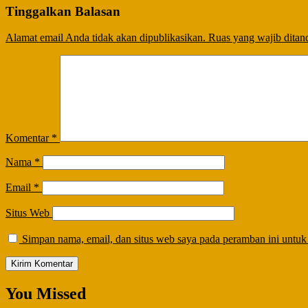
Tinggalkan Balasan
Alamat email Anda tidak akan dipublikasikan.
Ruas yang wajib ditan
Komentar
*
Nama
*
Email
*
Situs Web
Simpan nama, email, dan situs web saya pada peramban ini untuk
You Missed