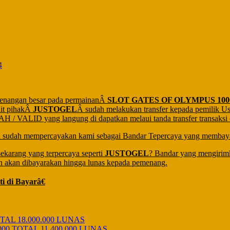
4
menangan besar pada permainanÂ
SLOT GATES OF OLYMPUS 10
nit pihakÂ
JUSTOGEL
Â sudah melakukan transfer kepada pemilik Us
/ VALID yang langung di dapatkan melaui tanda transfer transaksi d
 sudah mempercayakan kami sebagai Bandar Tepercaya yang membay
sekarang yang terpercaya seperti
JUSTOGEL
? Bandar yang mengirimk
 akan dibayarakan hingga lunas kepada pemenang.
i di Bayarâ€
L 18.000.000 LUNAS
 TOTAL 11.400.000 LUNAS