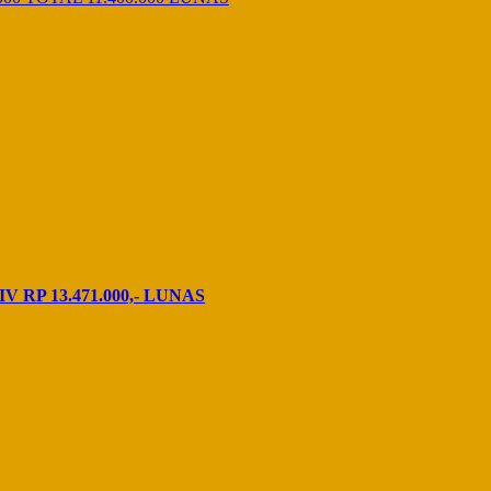
P 13.471.000,- LUNAS