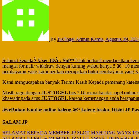
By
JusTogel Admin
Kamis, Agustus 29, 202
Selamat kepadaÂ
User IDÂ : Sid**
Telah berhasil mendapatkan ke
mengisi formulir withdraw dengan kurung waktu hanya 5 â€“ 10 me
pembayaran yang kami berikan merupakan bukti pembayaran yang SAH 
Kami mengucapakan banyak Terima Kasih Kepada pemenang karena
Masih ragu dengan
JUSTOGEL
bos ? Di mana bandar togel online 
khawatir pada situs
JUSTOGEL
karena kemenangan anda berapapun
â€œBukan bandar online kaleng â€“ kaleng bosku. Disini JP Past
SALAM JP
Navigasi
SELAMAT KEPADA MEMBER JP SLOT MAHJONG WAYS TOTA
SELAMAT KEPADA MEMBER JP SLOT SWEET BONANZA 1000