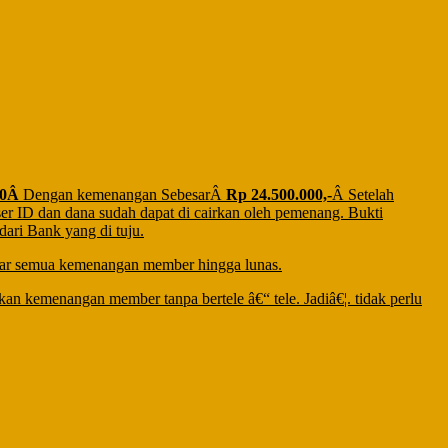
00Â
Dengan kemenangan SebesarÂ
Rp 24.500.000,-
Â Setelah
er ID dan dana sudah dapat di cairkan oleh pemenang. Bukti
ari Bank yang di tuju.
ar semua kemenangan member hingga lunas.
an kemenangan member tanpa bertele â€“ tele. Jadiâ€¦. tidak perlu