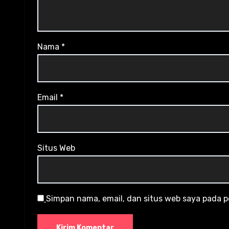
Nama
*
Email
*
Situs Web
Simpan nama, email, dan situs web saya pada p