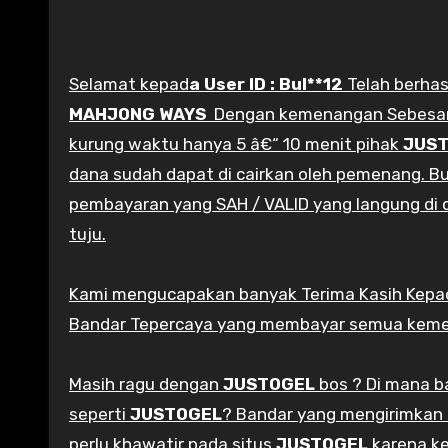
Selamat kepad
a User ID : Bul**12
Telah berha
MAHJONG WAYS
Dengan kemenangan Sebesa
kurung waktu hanya 5 â€“ 10 menit pihak
JUS
dana sudah dapat di cairkan oleh pemenang. B
pembayaran yang SAH / VALID yang langung di d
tuju.
Kami mengucapakan banyak Terima Kasih Kep
Bandar Tepercaya yang membayar semua keme
Masih ragu dengan
JUSTOGEL
bos ? Di mana b
seperti
JUSTOGEL
? Bandar yang mengirimkan 
perlu khawatir pada situs
JUSTOGEL
karena ke