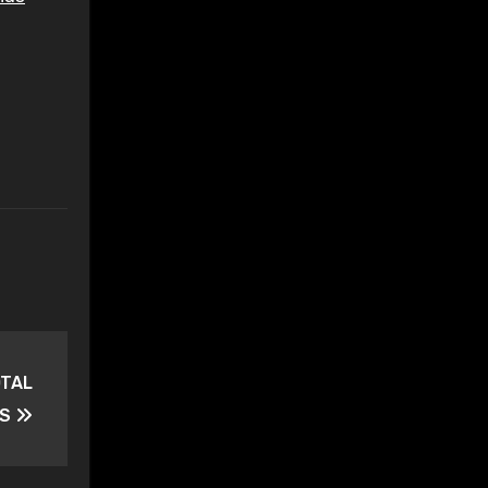
OTAL
AS