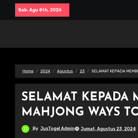
Skip
Sab. Agu 8th, 2026
to
content
Home
2024
Agustus
23
SELAMAT KEPADA MEMBE
SELAMAT KEPADA 
MAHJONG WAYS TOT
By
JusTogel Admin
Jumat, Agustus 23, 2024