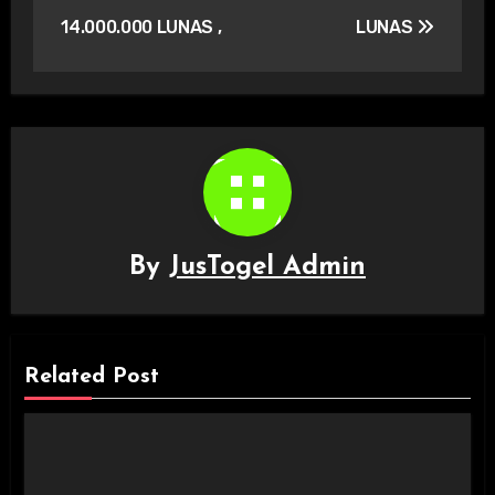
14.000.000 LUNAS ,
LUNAS
By
JusTogel Admin
Related Post