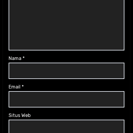
Nama
*
Email
*
Situs Web