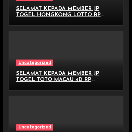
SELAMAT KEPADA MEMBER JP
TOGEL HONGKONG LOTTO RP
10.000.000,- LUNAS
Uncategorized
SELAMAT KEPADA MEMBER JP
TOGEL TOTO MACAU 4D RP
10.000.000,- LUNAS
Uncategorized