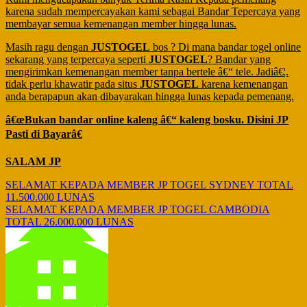
karena sudah mempercayakan kami sebagai Bandar Tepercaya yang
membayar semua kemenangan member hingga lunas.
Masih ragu dengan
JUSTOGEL
bos ? Di mana bandar togel online
sekarang yang terpercaya seperti
JUSTOGEL
? Bandar yang
mengirimkan kemenangan member tanpa bertele â€“ tele. Jadiâ€¦.
tidak perlu khawatir pada situs
JUSTOGEL
karena kemenangan
anda berapapun akan dibayarakan hingga lunas kepada pemenang.
â€œBukan bandar online kaleng â€“ kaleng bosku. Disini JP
Pasti di Bayarâ€
SALAM JP
Navigasi
SELAMAT KEPADA MEMBER JP TOGEL SYDNEY TOTAL
11.500.000 LUNAS
pos
SELAMAT KEPADA MEMBER JP TOGEL CAMBODIA
TOTAL 26.000.000 LUNAS