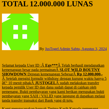
TOTAL 12.000.000 LUNAS
By
JusTogel Admin
Sabtu, Agustus 3, 2024
Selamat kepada User ID :Â
Egy***
Â Telah berhasil mendapatkan
kemenangan besar pada permainanÂ
SLOT WILD BOUTNY
SHOWDOWN
Dengan kemenangan SebesarÂ
Rp 12.000.000,-
Â Setelah mengisi formulir withdraw dengan kurung waktu hanya 5
â€“ 10 menit pihakÂ
JUSTOGEL
Â sudah melakukan transfer
kepada pemilik User ID dan dana sudah dapat di cairkan oleh
pemenang. Bukti pembayaran yang kami berikan merupakan bukti
pembayaran yang SAH / VALID yang langung di dapatkan melaui
tanda transfer transaksi dari Bank yang di tuju.
Kami mengucapakan banyak Terima Kasih Kepada pemenang