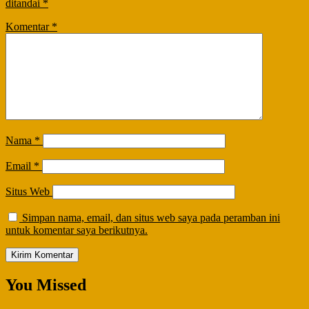
ditandai
*
Komentar
*
Nama
*
Email
*
Situs Web
Simpan nama, email, dan situs web saya pada peramban ini
untuk komentar saya berikutnya.
You Missed