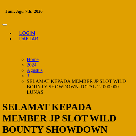
Skip
to
Jum. Agu 7th, 2026
content
JusTogel Pembayaran
JusTogel Bukti Pembayaran, Situs nomor 1 teraman dan
JusTogel Bukti Pembayaran, Situs nomor 1 teraman dan
LOGIN
JusTogel Pembayaran
terpercaya.
terpercaya.
DAFTAR
Home
2024
Agustus
3
SELAMAT KEPADA MEMBER JP SLOT WILD
BOUNTY SHOWDOWN TOTAL 12.000.000
LUNAS
SELAMAT KEPADA
MEMBER JP SLOT WILD
BOUNTY SHOWDOWN