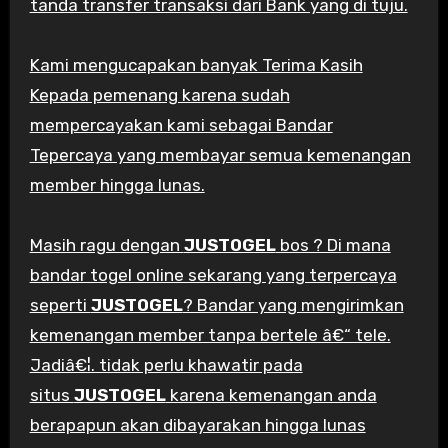
tanda transfer transaksi dari Bank yang di tuju.
Kami mengucapakan banyak Terima Kasih
Kepada pemenang karena sudah
mempercayakan kami sebagai Bandar
Tepercaya yang membayar semua kemenangan
member hingga lunas.
Masih ragu dengan
JUSTOGEL
bos ? Di mana
bandar togel online sekarang yang terpercaya
seperti
JUSTOGEL
? Bandar yang mengirimkan
kemenangan member tanpa bertele â€“ tele.
Jadiâ€¦. tidak perlu khawatir pada
situs
JUSTOGEL
karena kemenangan anda
berapapun akan dibayarakan hingga lunas