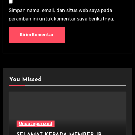
Simpan nama, email, dan situs web saya pada
peramban ini untuk komentar saya berikutnya.
You Missed
Uncategorized
SELAMAT KEPADA MEMBER JP