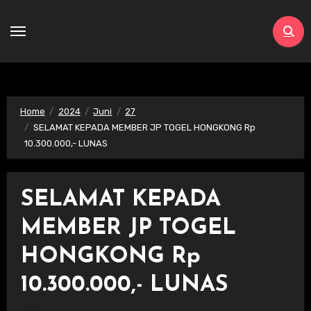
Skip
to
content
Home
2024
Juni
27
SELAMAT KEPADA MEMBER JP TOGEL HONGKONG Rp
10.300.000,- LUNAS
SELAMAT KEPADA
MEMBER JP TOGEL
HONGKONG Rp
10.300.000,- LUNAS