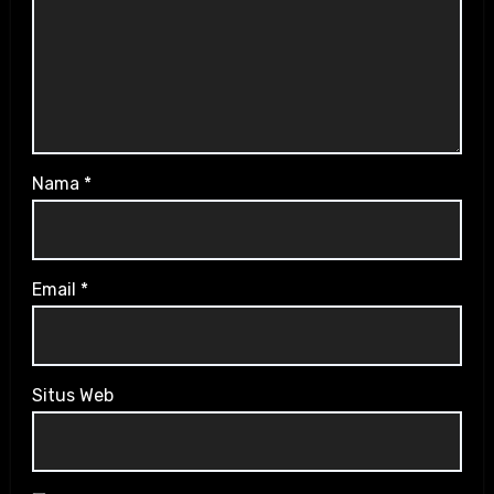
Nama
*
Email
*
Situs Web