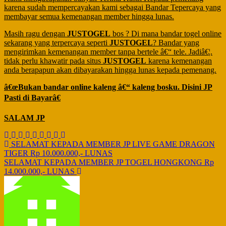
karena sudah mempercayakan kami sebagai Bandar Tepercaya yang
membayar semua kemenangan member hingga lunas.
Masih ragu dengan
JUSTOGEL
bos ? Di mana bandar togel online
sekarang yang terpercaya seperti
JUSTOGEL
? Bandar yang
mengirimkan kemenangan member tanpa bertele â€“ tele. Jadiâ€¦.
tidak perlu khawatir pada situs
JUSTOGEL
karena kemenangan
anda berapapun akan dibayarakan hingga lunas kepada pemenang.
â€œBukan bandar online kaleng â€“ kaleng bosku. Disini JP
Pasti di Bayarâ€
SALAM JP
Navigasi
SELAMAT KEPADA MEMBER JP LIVE GAME DRAGON
TIGER Rp 10.000.000,- LUNAS
pos
SELAMAT KEPADA MEMBER JP TOGEL HONGKONG Rp
14.000.000,- LUNAS