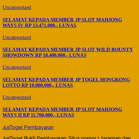
Uncategorized
SELAMAT KEPADA MEMBER JP SLOT MAHJONG
WAYS IV RP 13.471.000,- LUNAS
Uncategorized
SELAMAT KEPADA MEMBER JP SLOT WILD BOUNTY
SHOWDOWN RP 18.400.000,- LUNAS
Uncategorized
SELAMAT KEPADA MEMBER JP TOGEL HONGKONG
LOTTO RP 10.000.000,- LUNAS
Uncategorized
SELAMAT KEPADA MEMBER JP SLOT MAHJONG
WAYS II RP 11.700.000,- LUNAS
JusTogel Pembayaran
JusTogel Bukti Pembayaran, Situs nomor 1 teraman dan