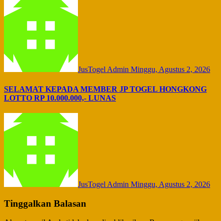
JusTogel Admin
Minggu, Agustus 2, 2026
SELAMAT KEPADA MEMBER JP TOGEL HONGKONG
LOTTO RP 10.000.000,- LUNAS
JusTogel Admin
Minggu, Agustus 2, 2026
Tinggalkan Balasan