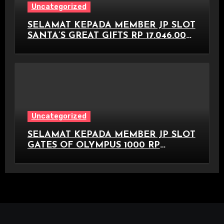
Uncategorized
SELAMAT KEPADA MEMBER JP SLOT
SANTA’S GREAT GIFTS RP 17.046.000,-
LUNAS
Uncategorized
SELAMAT KEPADA MEMBER JP SLOT
GATES OF OLYMPUS 1000 RP
11.997.000,- LUNAS