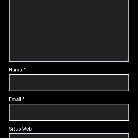
Nama
*
Email
*
Situs Web