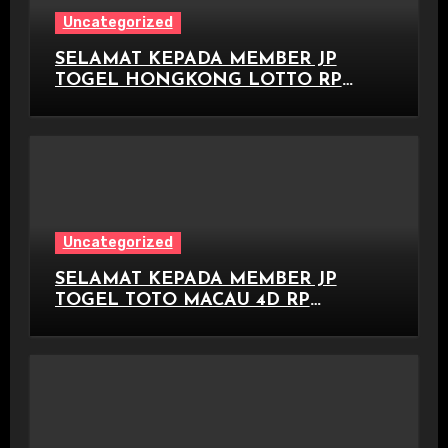
Uncategorized
SELAMAT KEPADA MEMBER JP
TOGEL HONGKONG LOTTO RP
10.000.000,- LUNAS
Uncategorized
SELAMAT KEPADA MEMBER JP
TOGEL TOTO MACAU 4D RP
10.000.000,- LUNAS