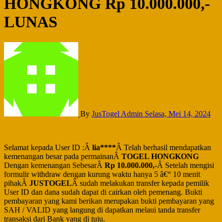
HONGKONG Rp 10.000.000,-
LUNAS
By
JusTogel Admin
Selasa, Mei 14, 2024
Selamat kepada User ID :Â
lia****
Â Telah berhasil mendapatkan
kemenangan besar pada permainanÂ
TOGEL HONGKONG
Dengan kemenangan SebesarÂ
Rp 10.000.000,-
Â Setelah mengisi
formulir withdraw dengan kurung waktu hanya 5 â€“ 10 menit
pihakÂ
JUSTOGEL
Â sudah melakukan transfer kepada pemilik
User ID dan dana sudah dapat di cairkan oleh pemenang. Bukti
pembayaran yang kami berikan merupakan bukti pembayaran yang
SAH / VALID yang langung di dapatkan melaui tanda transfer
transaksi dari Bank yang di tuju.