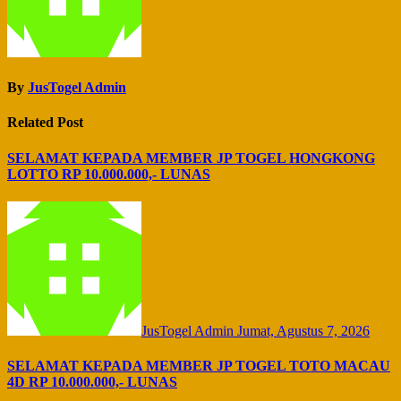
By
JusTogel Admin
Related Post
SELAMAT KEPADA MEMBER JP TOGEL HONGKONG
LOTTO RP 10.000.000,- LUNAS
JusTogel Admin
Jumat, Agustus 7, 2026
SELAMAT KEPADA MEMBER JP TOGEL TOTO MACAU
4D RP 10.000.000,- LUNAS