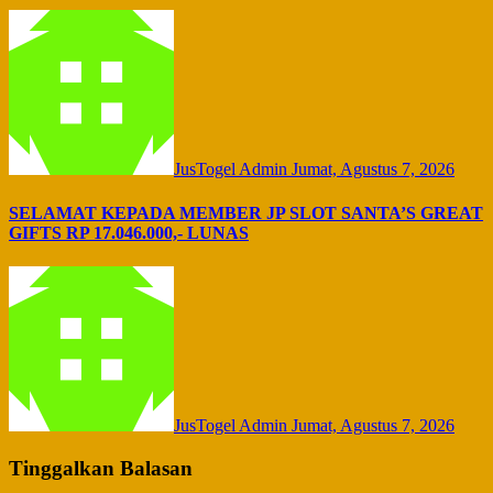
JusTogel Admin
Jumat, Agustus 7, 2026
SELAMAT KEPADA MEMBER JP SLOT SANTA’S GREAT
GIFTS RP 17.046.000,- LUNAS
JusTogel Admin
Jumat, Agustus 7, 2026
Tinggalkan Balasan