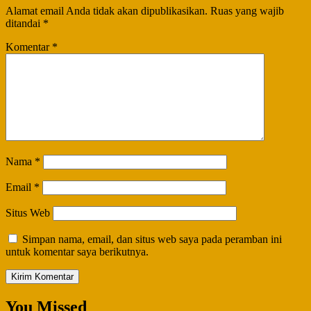
Alamat email Anda tidak akan dipublikasikan.
Ruas yang wajib
ditandai
*
Komentar
*
Nama
*
Email
*
Situs Web
Simpan nama, email, dan situs web saya pada peramban ini
untuk komentar saya berikutnya.
You Missed