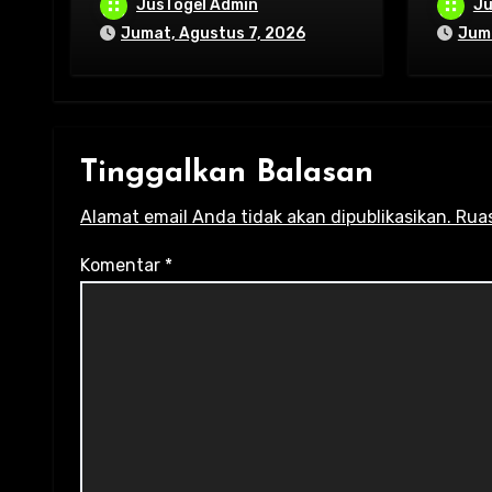
HONGKONG LOTTO RP
TOTO
JusTogel Admin
Ju
10.000.000,- LUNAS
10.00
Jumat, Agustus 7, 2026
Juma
Tinggalkan Balasan
Alamat email Anda tidak akan dipublikasikan.
Ruas
Komentar
*