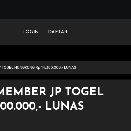
LOGIN
DAFTAR
TOGEL HONGKONG Rp 14.300.000,- LUNAS
MEMBER JP TOGEL
0.000,- LUNAS