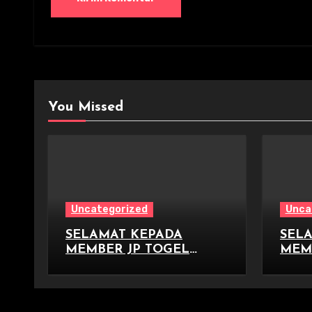
You Missed
Uncategorized
Unca
SELAMAT KEPADA
SEL
MEMBER JP TOGEL
MEM
HONGKONG LOTTO RP
TOTO
10.000.000,- LUNAS
10.0