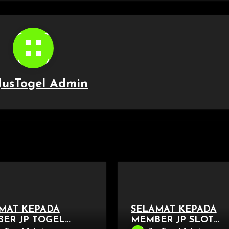
JusTogel Admin
MAT KEPADA
SELAMAT KEPADA
ER JP TOGEL
MEMBER JP SLOT