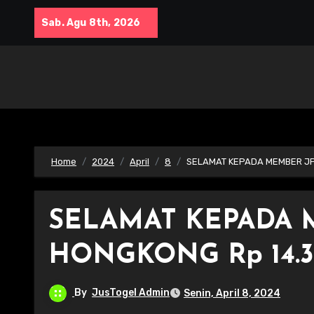
Skip
Sab. Agu 8th, 2026
to
content
Home
2024
April
8
SELAMAT KEPADA MEMBER JP 
SELAMAT KEPADA 
HONGKONG Rp 14.30
By
JusTogel Admin
Senin, April 8, 2024