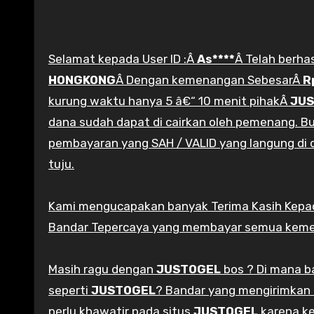
Selamat kepada User ID :Â
As****
Â Telah berh
HONGKONG
Â Dengan kemenangan SebesarÂ
R
kurung waktu hanya 5 â€“ 10 menit pihakÂ
JU
dana sudah dapat di cairkan oleh pemenang. B
pembayaran yang SAH / VALID yang langung di d
tuju.
Kami mengucapakan banyak Terima Kasih Kep
Bandar Tepercaya yang membayar semua keme
Masih ragu dengan
JUSTOGEL
bos ? Di mana b
seperti
JUSTOGEL
? Bandar yang mengirimkan 
perlu khawatir pada situs
JUSTOGEL
karena ke