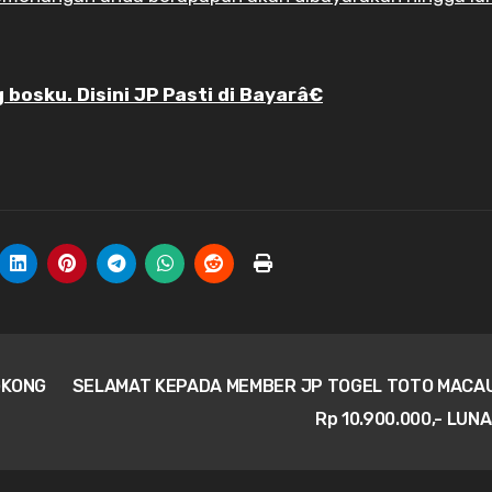
osku. Disini JP Pasti di Bayarâ€
GKONG
SELAMAT KEPADA MEMBER JP TOGEL TOTO MACA
Rp 10.900.000,- LUN