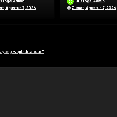
 MACAU 4D RP
SANTA’S GREAT GIFT
sTogel Admin
JusTogel Admin
0.000,- LUNAS
17.046.000,- LUNAS
t, Agustus 7, 2026
Jumat, Agustus 7, 2026
 yang wajib ditandai
*