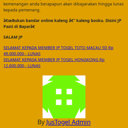
kemenangan anda berapapun akan dibayarakan hingga lunas
kepada pemenang.
â€œBukan bandar online kaleng â€“ kaleng bosku. Disini JP
Pasti di Bayarâ€
SALAM JP
Navigasi
SELAMAT KEPADA MEMBER JP TOGEL TOTO MACAU 5D Rp
49.000.000,- LUNAS
pos
SELAMAT KEPADA MEMBER JP TOGEL HONGKONG Rp
12.600.000,- LUNAS
By
JusTogel Admin