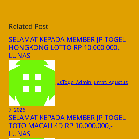
Related Post
SELAMAT KEPADA MEMBER JP TOGEL
HONGKONG LOTTO RP 10.000.000,-
LUNAS
JusTogel Admin
Jumat, Agustus
7, 2026
SELAMAT KEPADA MEMBER JP TOGEL
TOTO MACAU 4D RP 10.000.000,-
LUNAS