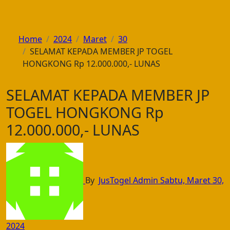
Skip
to
content
Home
2024
Maret
30
SELAMAT KEPADA MEMBER JP TOGEL
HONGKONG Rp 12.000.000,- LUNAS
SELAMAT KEPADA MEMBER JP
TOGEL HONGKONG Rp
12.000.000,- LUNAS
By
JusTogel Admin
Sabtu, Maret 30,
2024