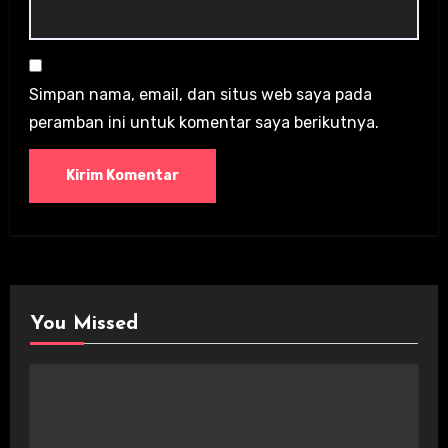
Simpan nama, email, dan situs web saya pada
peramban ini untuk komentar saya berikutnya.
You Missed