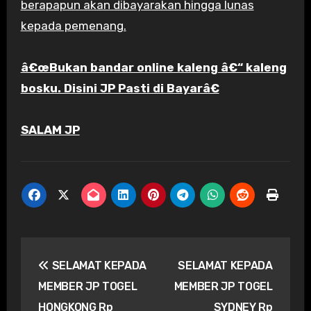
berapapun akan dibayarakan hingga lunas
kepada pemenang.
â€œBukan bandar online kaleng â€“ kaleng
bosku. Disini JP Pasti di Bayarâ€
SALAM JP
Navigasi
SELAMAT KEPADA
SELAMAT KEPADA
pos
MEMBER JP TOGEL
MEMBER JP TOGEL
HONGKONG Rp
SYDNEY Rp