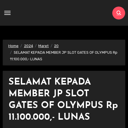
Skip
to
content
Home
2024
Maret
20
SELAMAT KEPADA MEMBER JP SLOT GATES OF OLYMPUS Rp
11.100.000,- LUNAS
SELAMAT KEPADA
MEMBER JP SLOT
GATES OF OLYMPUS Rp
11.100.000,- LUNAS