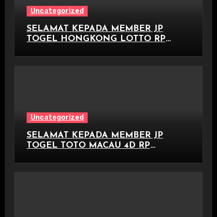
Uncategorized
SELAMAT KEPADA MEMBER JP
TOGEL HONGKONG LOTTO RP
10.000.000,- LUNAS
Uncategorized
SELAMAT KEPADA MEMBER JP
TOGEL TOTO MACAU 4D RP
10.000.000,- LUNAS