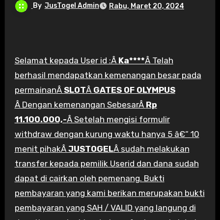
By
JusTogel Admin
Rabu, Maret 20, 2024
Selamat kepada User id :Â
Ka****
Â Telah
berhasil mendapatkan kemenangan besar pada
permainanÂ
SLOT
Â
GATES OF OLYMPUS
Â Dengan kemenangan SebesarÂ
Rp
11.100.000,-
Â Setelah mengisi formulir
withdraw dengan kurung waktu hanya 5 â€“ 10
menit pihakÂ
JUSTOGEL
Â sudah melakukan
transfer kepada pemilik Userid dan dana sudah
dapat di cairkan oleh pemenang. Bukti
pembayaran yang kami berikan merupakan bukti
pembayaran yang SAH / VALID yang langung di