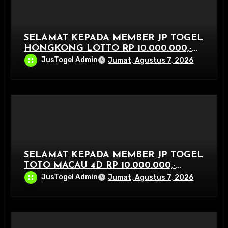
SELAMAT KEPADA MEMBER JP TOGEL
HONGKONG LOTTO RP 10.000.000,-
LUNAS
JusTogel Admin
Jumat, Agustus 7, 2026
SELAMAT KEPADA MEMBER JP TOGEL
TOTO MACAU 4D RP 10.000.000,-
LUNAS
JusTogel Admin
Jumat, Agustus 7, 2026