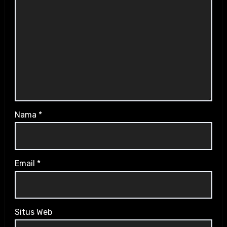
Nama
*
Email
*
Situs Web