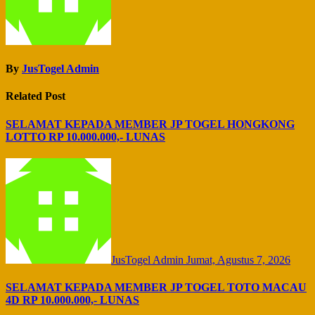
By
JusTogel Admin
Related Post
SELAMAT KEPADA MEMBER JP TOGEL HONGKONG
LOTTO RP 10.000.000,- LUNAS
JusTogel Admin
Jumat, Agustus 7, 2026
SELAMAT KEPADA MEMBER JP TOGEL TOTO MACAU
4D RP 10.000.000,- LUNAS