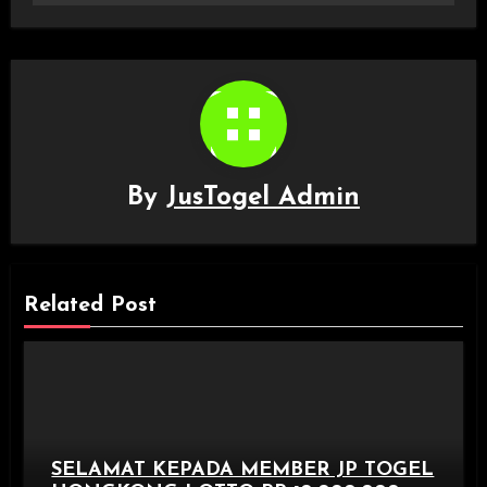
By
JusTogel Admin
Related Post
SELAMAT KEPADA MEMBER JP TOGEL