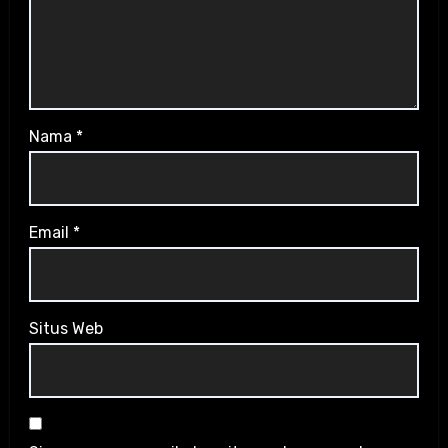
Nama
*
Email
*
Situs Web