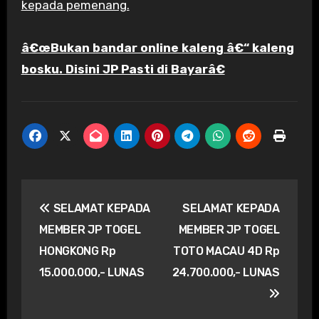
kepada pemenang.
â€œBukan bandar online kaleng â€“ kaleng
bosku. Disini JP Pasti di Bayarâ€
Navigasi
SELAMAT KEPADA
SELAMAT KEPADA
pos
MEMBER JP TOGEL
MEMBER JP TOGEL
HONGKONG Rp
TOTO MACAU 4D Rp
15.000.000,- LUNAS
24.700.000,- LUNAS