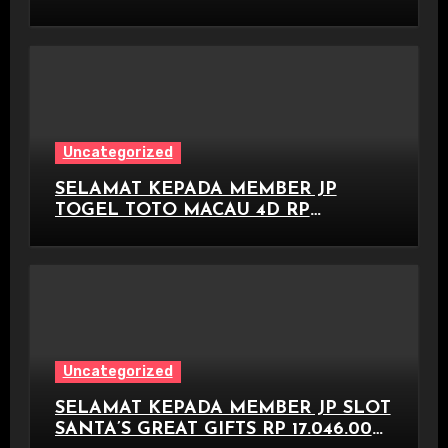
10.000.000,- LUNAS
Uncategorized
SELAMAT KEPADA MEMBER JP
TOGEL TOTO MACAU 4D RP
10.000.000,- LUNAS
Uncategorized
SELAMAT KEPADA MEMBER JP SLOT
SANTA’S GREAT GIFTS RP 17.046.000,-