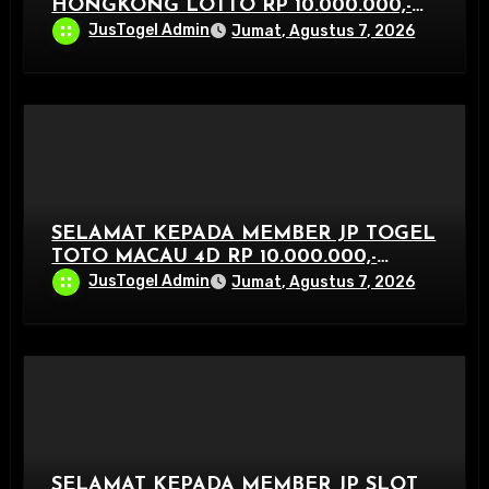
HONGKONG LOTTO RP 10.000.000,-
LUNAS
JusTogel Admin
Jumat, Agustus 7, 2026
SELAMAT KEPADA MEMBER JP TOGEL
TOTO MACAU 4D RP 10.000.000,-
LUNAS
JusTogel Admin
Jumat, Agustus 7, 2026
SELAMAT KEPADA MEMBER JP SLOT