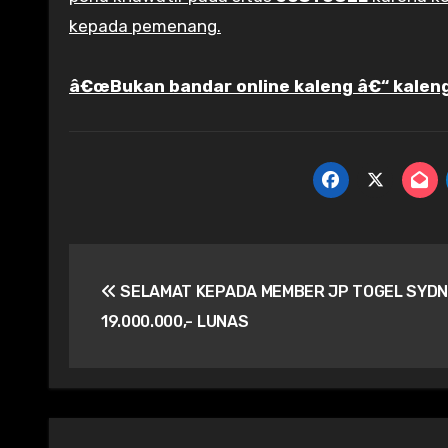
kepada pemenang.
â€œBukan bandar online kaleng â€“ kaleng b
Navigasi
SELAMAT KEPADA MEMBER JP TOGEL SYDN
pos
19.000.000,- LUNAS