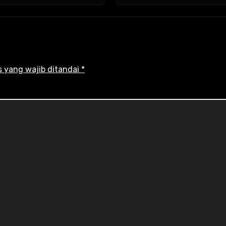
 yang wajib ditandai
*