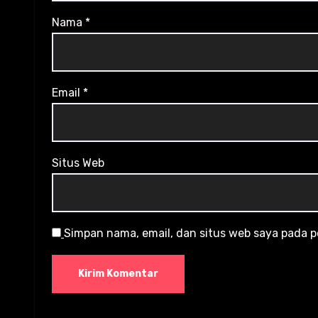
Nama
*
Email
*
Situs Web
Simpan nama, email, dan situs web saya pada p