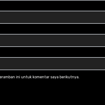
eramban ini untuk komentar saya berikutnya.