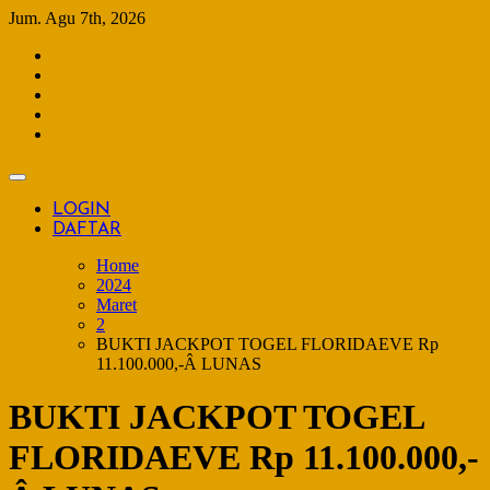
Skip
Jum. Agu 7th, 2026
to
content
JusTogel Pembayaran
JusTogel Bukti Pembayaran, Situs nomor 1 teraman dan
JusTogel Pembayaran
JusTogel Bukti Pembayaran, Situs nomor 1 teraman dan
LOGIN
terpercaya.
terpercaya.
DAFTAR
Home
2024
Maret
2
BUKTI JACKPOT TOGEL FLORIDAEVE Rp
11.100.000,-Â LUNAS
BUKTI JACKPOT TOGEL
FLORIDAEVE Rp 11.100.000,-